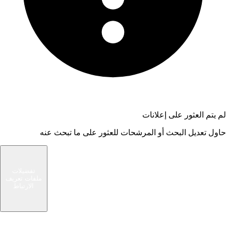
لم يتم العثور على إعلانات
حاول تعديل البحث أو المرشحات للعثور على ما تبحث عنه
شام الوسيط
تفضيلات
ملفات تعريف
سوق حديث يربط المشترين والبائعين في مجتمعك
الارتباط
المحلي. ابحث عن صفقات رائعة أو بع الأشياء التي لم
تعد بحاجة إليها.
الرئيسية