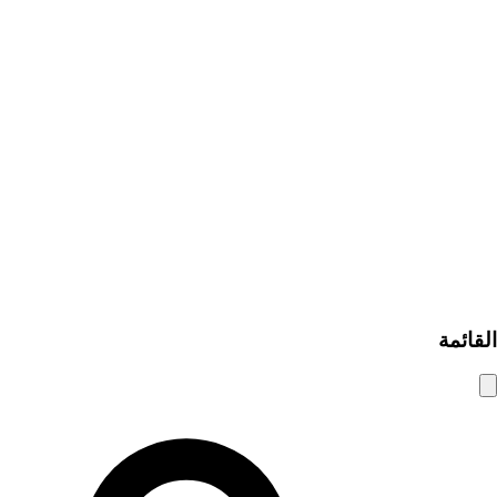
روابط سريعة
تصفح الإعلانات
إضافة إعلان مبوب
من نحن
اتصل بنا
كيف يعمل
مساعدة ومعلومات
نصائح الأمان
الأسئلة الشائعة
سياسة الخصوصية
شروط الاستخدام
© 2025 شام الوسيط. جميع الحقوق محفوظة.
القائمة