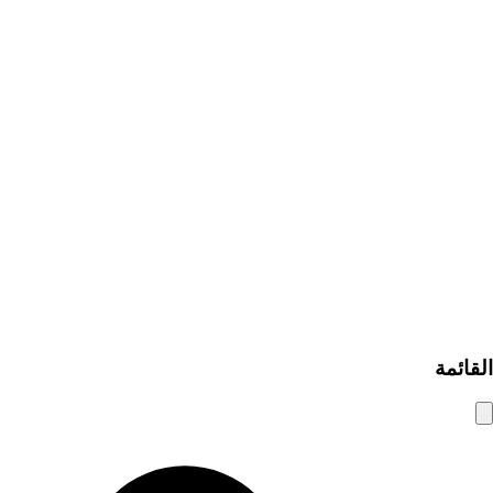
الرئيسية
روابط سريعة
تصفح الإعلانات
إضافة إعلان مبوب
من نحن
اتصل بنا
كيف يعمل
مساعدة ومعلومات
نصائح الأمان
الأسئلة الشائعة
سياسة الخصوصية
شروط الاستخدام
© 2025 شام الوسيط. جميع الحقوق محفوظة.
القائمة