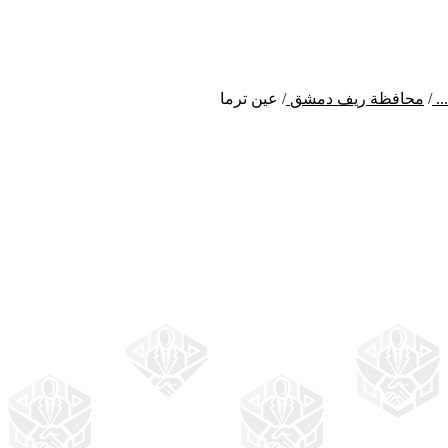
...
/
محافظة ريف دمشق
/
عين ترما