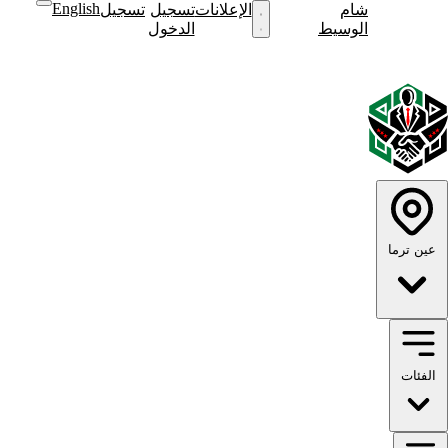
English
شام
نشر
الإعلانات
تسجيل
تسجيل
نشر
الوسيط
إعلان
الدخول
إعلان
English
الوضع
الوضع
الداكن
الفاتح
عين ترما
الفئات