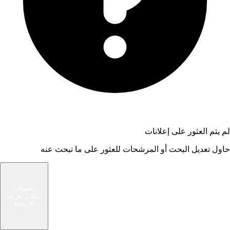
لم يتم العثور على إعلانات
حاول تعديل البحث أو المرشحات للعثور على ما تبحث عنه
شام الوسيط
تفضيلات
ملفات تعريف
سوق حديث يربط المشترين والبائعين في مجتمعك
الارتباط
المحلي. ابحث عن صفقات رائعة أو بع الأشياء التي لم
تعد بحاجة إليها.