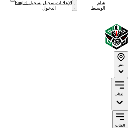
English
شام
نشر
الإعلانات
تسجيل
تسجيل
نشر
الوسيط
إعلان
الدخول
إعلان
English
الوضع
الوضع
الداكن
الفاتح
بنش
الفئات
الفئات