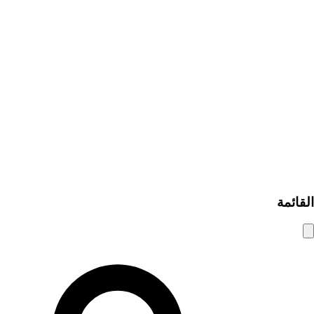
إضافة إعلان مبوب
من نحن
اتصل بنا
كيف يعمل
مساعدة ومعلومات
نصائح الأمان
الأسئلة الشائعة
سياسة الخصوصية
شروط الاستخدام
© 2025 شام الوسيط. جميع الحقوق محفوظة.
القائمة