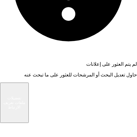
لم يتم العثور على إعلانات
حاول تعديل البحث أو المرشحات للعثور على ما تبحث عنه
شام الوسيط
تفضيلات
ملفات تعريف
سوق حديث يربط المشترين والبائعين في مجتمعك
الارتباط
المحلي. ابحث عن صفقات رائعة أو بع الأشياء التي لم
تعد بحاجة إليها.
الرئيسية
روابط سريعة
تصفح الإعلانات