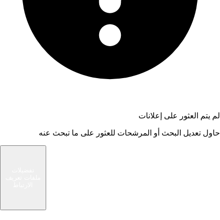
لم يتم العثور على إعلانات
حاول تعديل البحث أو المرشحات للعثور على ما تبحث عنه
شام الوسيط
تفضيلات
ملفات تعريف
سوق حديث يربط المشترين والبائعين في مجتمعك
الارتباط
المحلي. ابحث عن صفقات رائعة أو بع الأشياء التي لم
تعد بحاجة إليها.