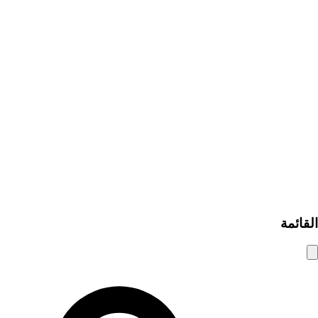
الرئيسية
روابط سريعة
تصفح الإعلانات
إضافة إعلان مبوب
من نحن
اتصل بنا
كيف يعمل
مساعدة ومعلومات
نصائح الأمان
الأسئلة الشائعة
سياسة الخصوصية
شروط الاستخدام
© 2025 شام الوسيط. جميع الحقوق محفوظة.
القائمة