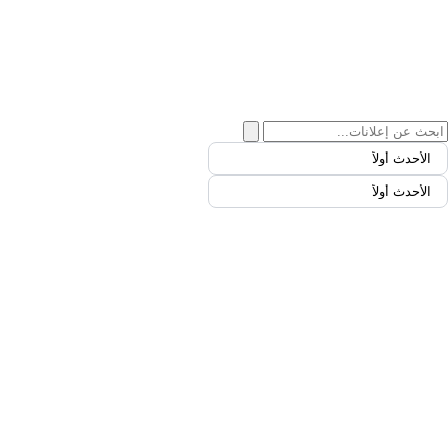
الأحدث أولاً
الأحدث أولاً