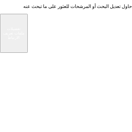
حاول تعديل البحث أو المرشحات للعثور على ما تبحث عنه
شام الوسيط
تفضيلات
ملفات تعريف
سوق حديث يربط المشترين والبائعين في مجتمعك
الارتباط
المحلي. ابحث عن صفقات رائعة أو بع الأشياء التي لم
تعد بحاجة إليها.
الرئيسية
روابط سريعة
تصفح الإعلانات
إضافة إعلان مبوب
من نحن
اتصل بنا
كيف يعمل
مساعدة ومعلومات
نصائح الأمان
الأسئلة الشائعة
سياسة الخصوصية
شروط الاستخدام