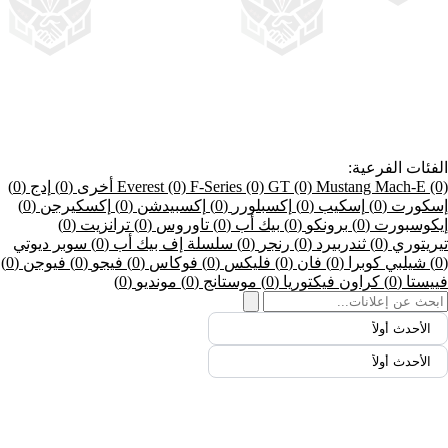
الفئات الفرعية:
(0)
Mustang Mach-E
(0)
GT
(0)
F-Series
(0)
Everest
أخرى
(0)
إدج
(0)
إسكورت
(0)
إسكيب
(0)
إكسبلورر
(0)
إكسبيدشن
(0)
إكسكيرجن
(0)
إيكوسبورت
(0)
برونكو
(0)
بيك أب
(0)
تاوروس
(0)
ترانزيت
(0)
تيريتوري
(0)
ثندربيرد
(0)
رنجر
(0)
سلسلة إف بيك أب
(0)
سوبر ديوتي
(0)
شيلبي كوبرا
(0)
فان
(0)
فليكس
(0)
فوكاس
(0)
فيجو
(0)
فيوجن
(0)
فييستا
(0)
كراون فيكتوريا
(0)
موستانج
(0)
مونديو
(0)
الأحدث أولاً
الأحدث أولاً