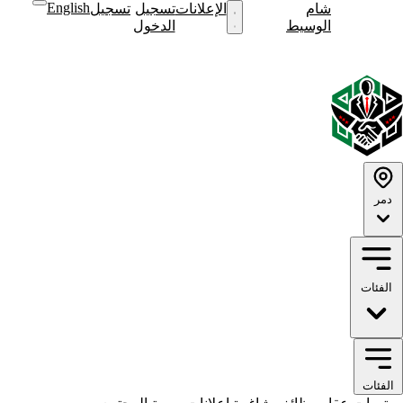
English
شام
نشر
الإعلانات
تسجيل
تسجيل
نشر
الوسيط
إعلان
الدخول
إعلان
English
الوضع
الوضع
الداكن
الفاتح
دمر
الفئات
الفئات