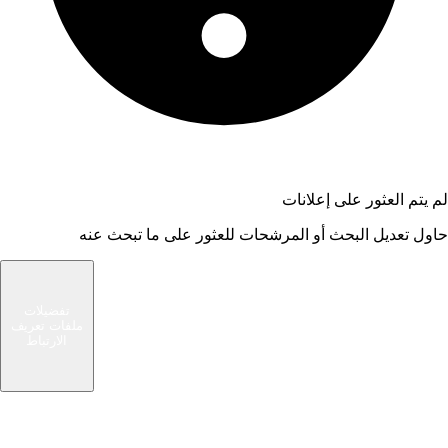
لم يتم العثور على إعلانات
حاول تعديل البحث أو المرشحات للعثور على ما تبحث عنه
شام الوسيط
تفضيلات
ملفات تعريف
سوق حديث يربط المشترين والبائعين في مجتمعك
الارتباط
المحلي. ابحث عن صفقات رائعة أو بع الأشياء التي لم
تعد بحاجة إليها.
الرئيسية
روابط سريعة
تصفح الإعلانات