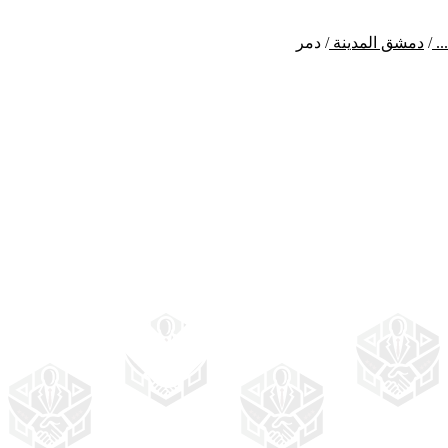
...
/
دمشق المدينة
/
دمر