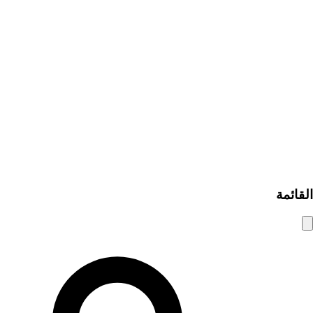
إضافة إعلان مبوب
من نحن
اتصل بنا
كيف يعمل
مساعدة ومعلومات
نصائح الأمان
الأسئلة الشائعة
سياسة الخصوصية
شروط الاستخدام
© 2025 شام الوسيط. جميع الحقوق محفوظة.
القائمة