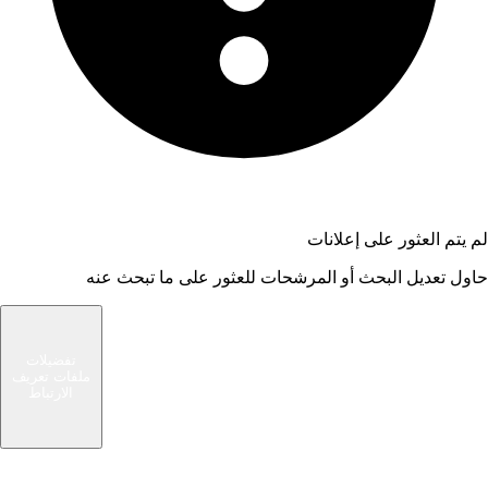
لم يتم العثور على إعلانات
حاول تعديل البحث أو المرشحات للعثور على ما تبحث عنه
شام الوسيط
تفضيلات
ملفات تعريف
سوق حديث يربط المشترين والبائعين في مجتمعك
الارتباط
المحلي. ابحث عن صفقات رائعة أو بع الأشياء التي لم
تعد بحاجة إليها.
الرئيسية
روابط سريعة