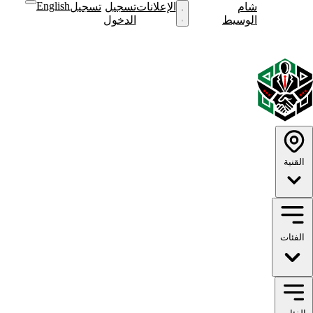
English
شام
نشر
الإعلانات
تسجيل
تسجيل
نشر
الوسيط
إعلان
الدخول
إعلان
English
الوضع
الوضع
الداكن
الفاتح
القنية
الفئات