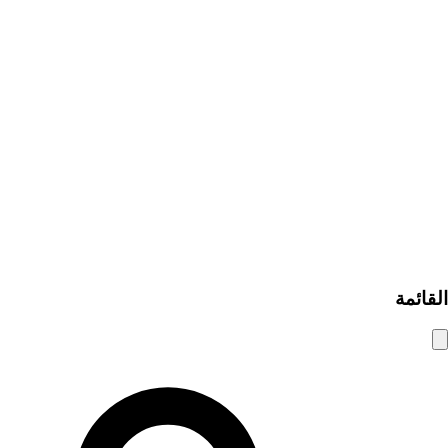
تصفح الإعلانات
إضافة إعلان مبوب
من نحن
اتصل بنا
كيف يعمل
مساعدة ومعلومات
نصائح الأمان
الأسئلة الشائعة
سياسة الخصوصية
شروط الاستخدام
© 2025 شام الوسيط. جميع الحقوق محفوظة.
القائمة