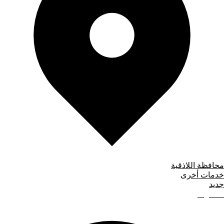
محافظة اللاذقية
خدمات أخرى
جديد
250
ل.س