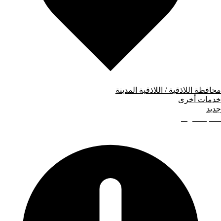
محافظة اللاذقية / اللاذقية المدينة
خدمات أخرى
جديد
200,000
ل.س