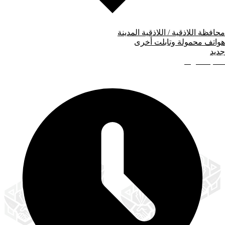
محافظة اللاذقية / اللاذقية المدينة
هواتف محمولة وتابلت أخرى
جديد
200,000
ل.س