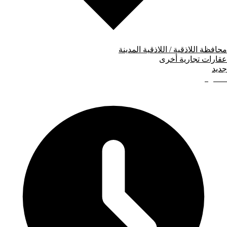
محافظة اللاذقية / اللاذقية المدينة
عقارات تجارية أخرى
جديد
80
دولار