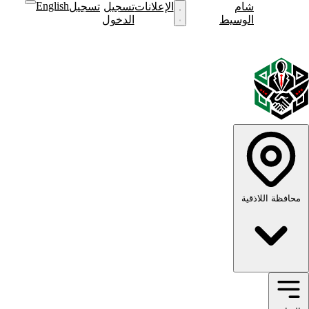
English
شام
نشر
الإعلانات
تسجيل
تسجيل
نشر
الوسيط
إعلان
الدخول
إعلان
English
الوضع
الوضع
الداكن
الفاتح
محافظة اللاذقية