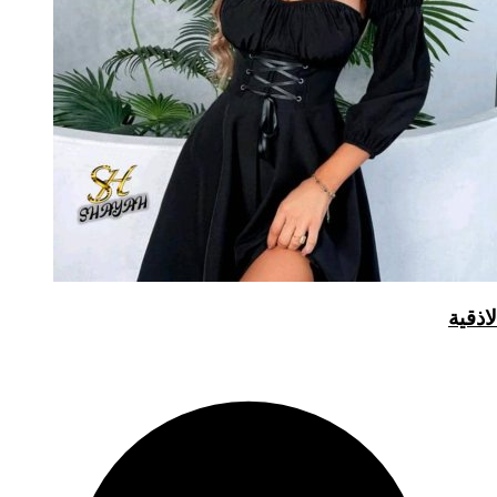
لاذقية