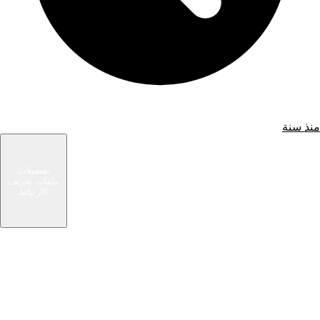
منذ سنة
شام الوسيط
تفضيلات
ملفات تعريف
سوق حديث يربط المشترين والبائعين في مجتمعك
الارتباط
المحلي. ابحث عن صفقات رائعة أو بع الأشياء التي لم
تعد بحاجة إليها.
الرئيسية
روابط سريعة
تصفح الإعلانات
إضافة إعلان مبوب
من نحن
اتصل بنا