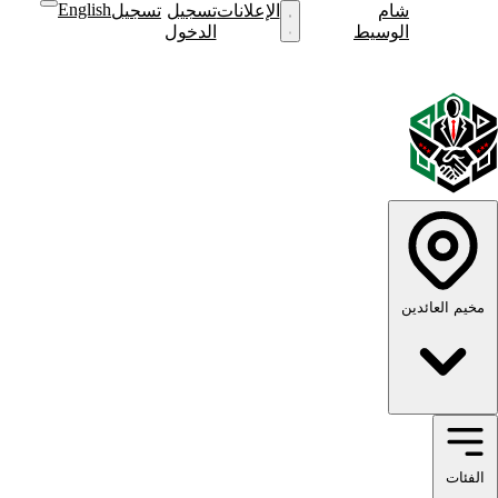
English
شام
نشر
الإعلانات
تسجيل
تسجيل
نشر
الوسيط
إعلان
الدخول
إعلان
English
الوضع
الوضع
الداكن
الفاتح
مخيم العائدين
الفئات