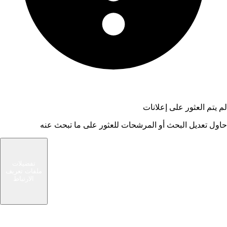
لم يتم العثور على إعلانات
حاول تعديل البحث أو المرشحات للعثور على ما تبحث عنه
شام الوسيط
تفضيلات
ملفات تعريف
سوق حديث يربط المشترين والبائعين في مجتمعك
الارتباط
المحلي. ابحث عن صفقات رائعة أو بع الأشياء التي لم
تعد بحاجة إليها.
الرئيسية
روابط سريعة