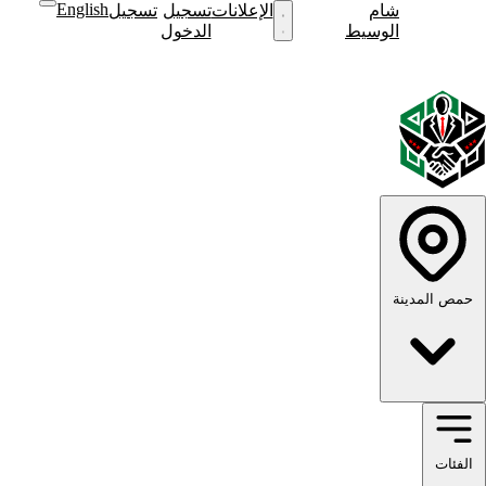
English
شام
نشر
الإعلانات
تسجيل
تسجيل
نشر
الوسيط
إعلان
الدخول
إعلان
English
الوضع
الوضع
الداكن
الفاتح
حمص المدينة
الفئات